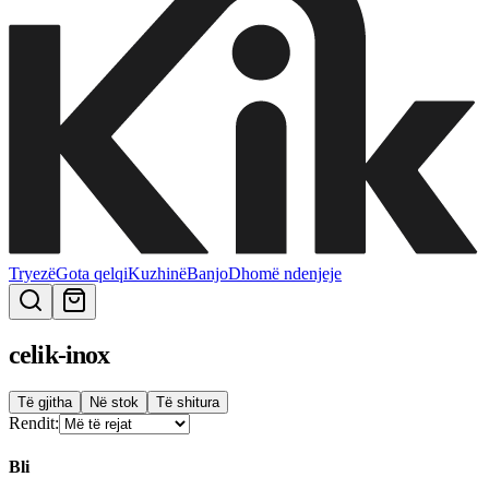
Tryezë
Gota qelqi
Kuzhinë
Banjo
Dhomë ndenjeje
celik-inox
Të gjitha
Në stok
Të shitura
Rendit:
Bli