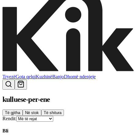
Tryezë
Gota qelqi
Kuzhinë
Banjo
Dhomë ndenjeje
kulluese-per-ene
Të gjitha
Në stok
Të shitura
Rendit:
Bli