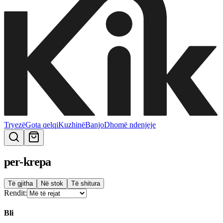
Tryezë
Gota qelqi
Kuzhinë
Banjo
Dhomë ndenjeje
per-krepa
Të gjitha
Në stok
Të shitura
Rendit:
Bli