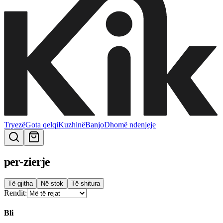
Tryezë
Gota qelqi
Kuzhinë
Banjo
Dhomë ndenjeje
per-zierje
Të gjitha
Në stok
Të shitura
Rendit:
Bli