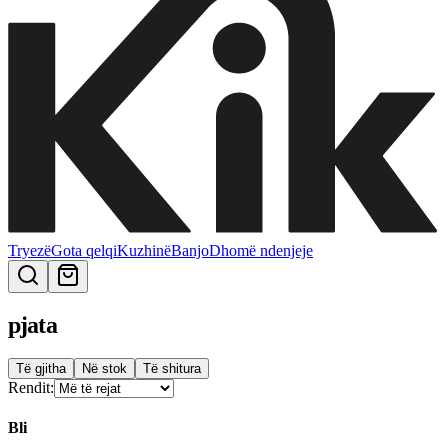
Tryezë
Gota qelqi
Kuzhinë
Banjo
Dhomë ndenjeje
pjata
Të gjitha
Në stok
Të shitura
Rendit:
Bli