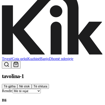
Tryezë
Gota qelqi
Kuzhinë
Banjo
Dhomë ndenjeje
tavolina-1
Të gjitha
Në stok
Të shitura
Rendit:
Bli