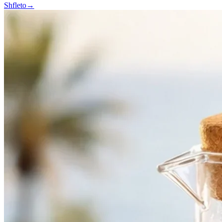
Shfleto
→