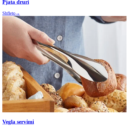
Pjata druri
Shfleto
→
Vegla servimi