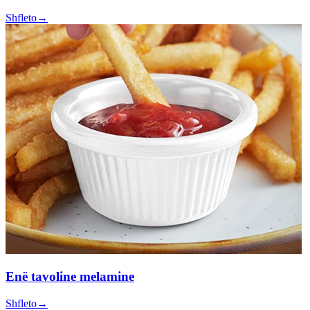
Shfleto
→
Enë tavoline melamine
Shfleto
→