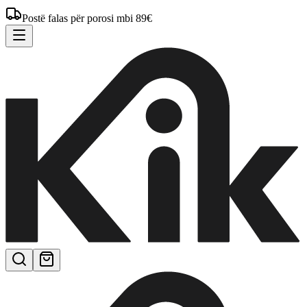
Postë falas për porosi mbi 89€