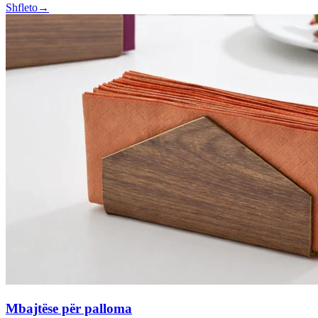
Shfleto
→
Mbajtëse për palloma