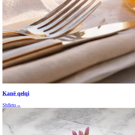
Kanë qelqi
Shfleto
→