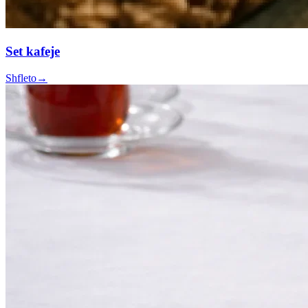
Set kafeje
Shfleto
→