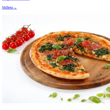
Shfleto
→