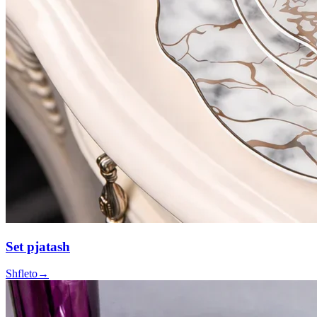
Set pjatash
Shfleto
→