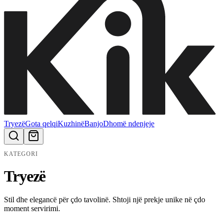
Tryezë
Gota qelqi
Kuzhinë
Banjo
Dhomë ndenjeje
KATEGORI
Tryezë
Stil dhe elegancë për çdo tavolinë. Shtoji një prekje unike në çdo
moment servirimi.