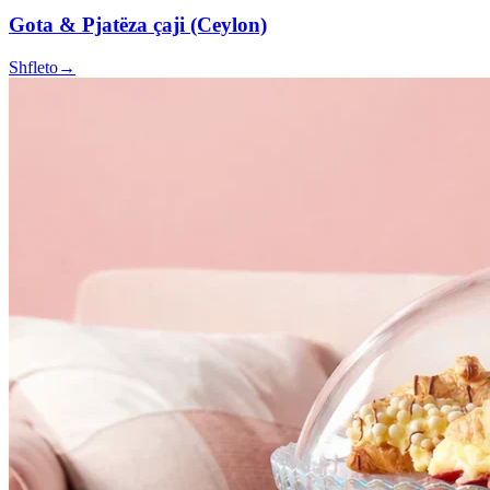
Gota & Pjatëza çaji (Ceylon)
Shfleto
→