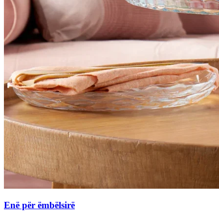
Enë për ëmbëlsirë