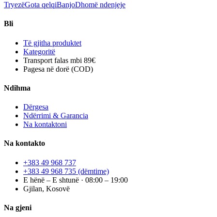
Tryezë
Gota qelqi
Banjo
Dhomë ndenjeje
Bli
Të gjitha produktet
Kategoritë
Transport falas mbi 89€
Pagesa në dorë (COD)
Ndihma
Dërgesa
Ndërrimi & Garancia
Na kontaktoni
Na kontakto
+383 49 968 737
+383 49 968 735
(dëmtime)
E hënë – E shtunë · 08:00 – 19:00
Gjilan, Kosovë
Na gjeni