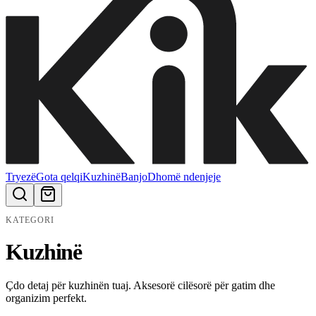
Tryezë
Gota qelqi
Kuzhinë
Banjo
Dhomë ndenjeje
KATEGORI
Kuzhinë
Çdo detaj për kuzhinën tuaj. Aksesorë cilësorë për gatim dhe
organizim perfekt.