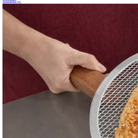
Shfleto
→