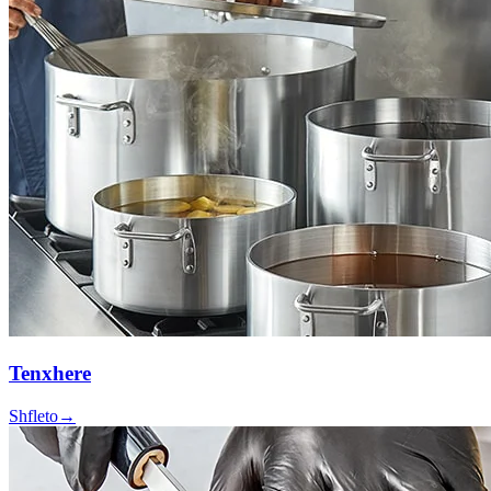
Tenxhere
Shfleto
→