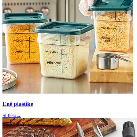
Enë plastike
Shfleto
→