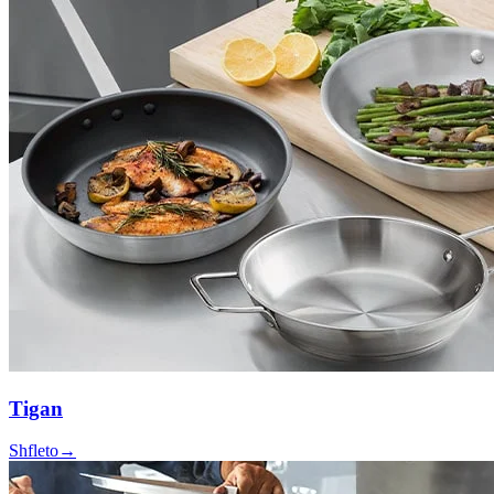
Tigan
Shfleto
→