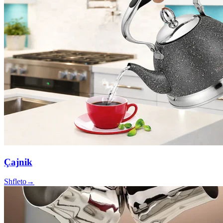
Çajnik
Shfleto
→