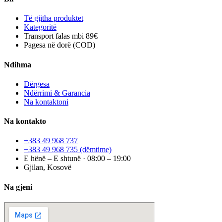
Të gjitha produktet
Kategoritë
Transport falas mbi 89€
Pagesa në dorë (COD)
Ndihma
Dërgesa
Ndërrimi & Garancia
Na kontaktoni
Na kontakto
+383 49 968 737
+383 49 968 735
(dëmtime)
E hënë – E shtunë · 08:00 – 19:00
Gjilan, Kosovë
Na gjeni