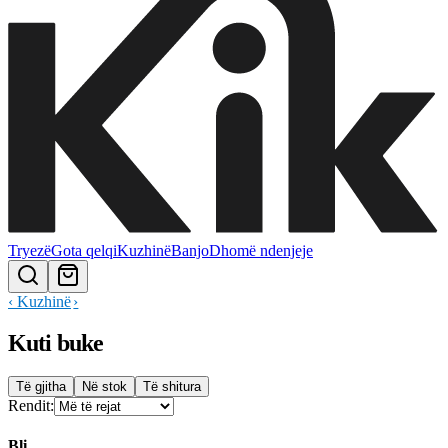
Tryezë
Gota qelqi
Kuzhinë
Banjo
Dhomë ndenjeje
‹
Kuzhinë
Kuti buke
Të gjitha
Në stok
Të shitura
Rendit:
Bli