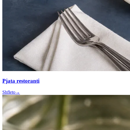
Pjata restoranti
Shfleto
→