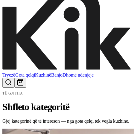
Tryezë
Gota qelqi
Kuzhinë
Banjo
Dhomë ndenjeje
TË GJITHA
Shfleto kategoritë
Gjej kategorinë që të intereson — nga gota qelqi tek vegla kuzhine.