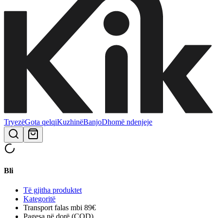
Tryezë
Gota qelqi
Kuzhinë
Banjo
Dhomë ndenjeje
Bli
Të gjitha produktet
Kategoritë
Transport falas mbi 89€
Pagesa në dorë (COD)