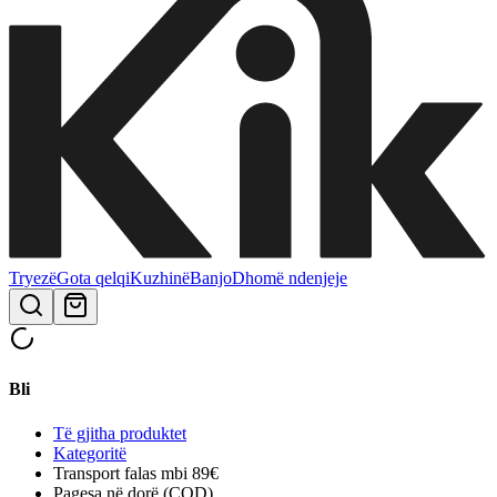
Tryezë
Gota qelqi
Kuzhinë
Banjo
Dhomë ndenjeje
Bli
Të gjitha produktet
Kategoritë
Transport falas mbi 89€
Pagesa në dorë (COD)