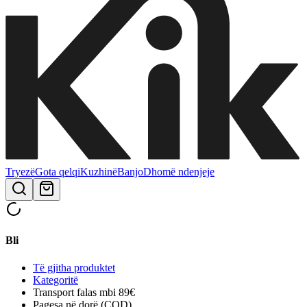
Tryezë
Gota qelqi
Kuzhinë
Banjo
Dhomë ndenjeje
Bli
Të gjitha produktet
Kategoritë
Transport falas mbi 89€
Pagesa në dorë (COD)