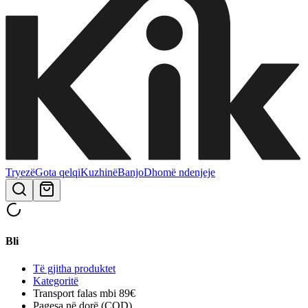
Tryezë
Gota qelqi
Kuzhinë
Banjo
Dhomë ndenjeje
Bli
Të gjitha produktet
Kategoritë
Transport falas mbi 89€
Pagesa në dorë (COD)