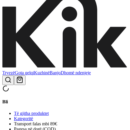
Tryezë
Gota qelqi
Kuzhinë
Banjo
Dhomë ndenjeje
Bli
Të gjitha produktet
Kategoritë
Transport falas mbi 89€
Pagesa në dorë (COD)