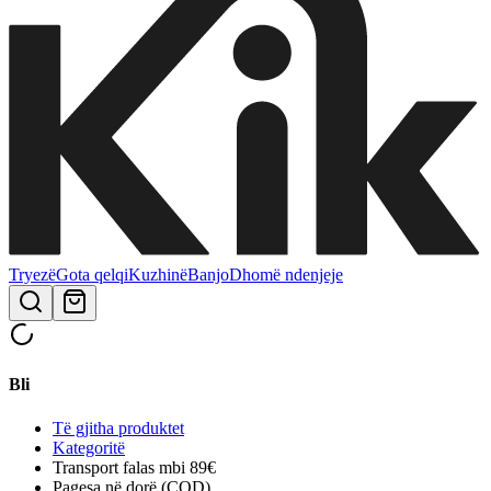
Tryezë
Gota qelqi
Kuzhinë
Banjo
Dhomë ndenjeje
Bli
Të gjitha produktet
Kategoritë
Transport falas mbi 89€
Pagesa në dorë (COD)