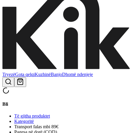
Tryezë
Gota qelqi
Kuzhinë
Banjo
Dhomë ndenjeje
Bli
Të gjitha produktet
Kategoritë
Transport falas mbi 89€
Pagesa në dorë (COD)