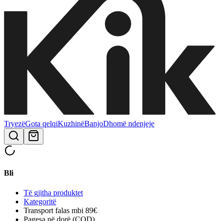
Tryezë
Gota qelqi
Kuzhinë
Banjo
Dhomë ndenjeje
Bli
Të gjitha produktet
Kategoritë
Transport falas mbi 89€
Pagesa në dorë (COD)