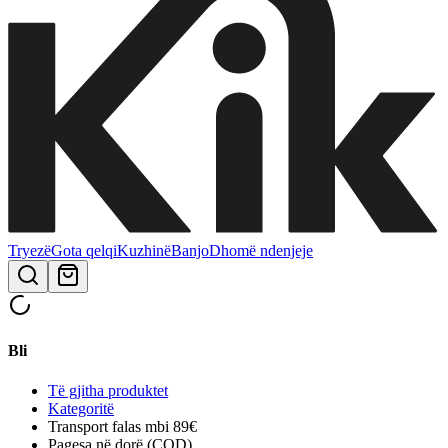
Tryezë
Gota qelqi
Kuzhinë
Banjo
Dhomë ndenjeje
Bli
Të gjitha produktet
Kategoritë
Transport falas mbi 89€
Pagesa në dorë (COD)