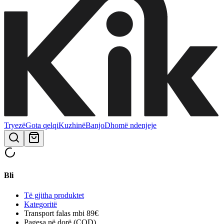
Tryezë
Gota qelqi
Kuzhinë
Banjo
Dhomë ndenjeje
Bli
Të gjitha produktet
Kategoritë
Transport falas mbi 89€
Pagesa në dorë (COD)