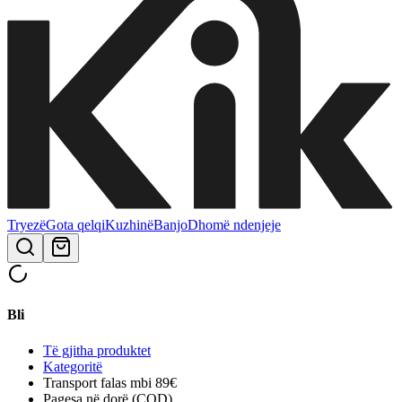
Tryezë
Gota qelqi
Kuzhinë
Banjo
Dhomë ndenjeje
Bli
Të gjitha produktet
Kategoritë
Transport falas mbi 89€
Pagesa në dorë (COD)