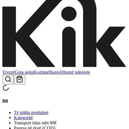
Tryezë
Gota qelqi
Kuzhinë
Banjo
Dhomë ndenjeje
Bli
Të gjitha produktet
Kategoritë
Transport falas mbi 89€
Pagesa në dorë (COD)