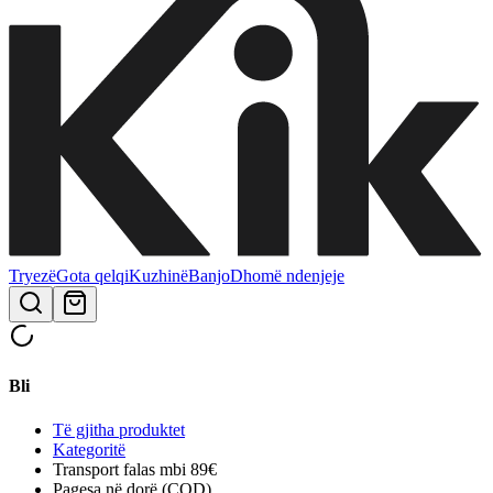
Tryezë
Gota qelqi
Kuzhinë
Banjo
Dhomë ndenjeje
Bli
Të gjitha produktet
Kategoritë
Transport falas mbi 89€
Pagesa në dorë (COD)