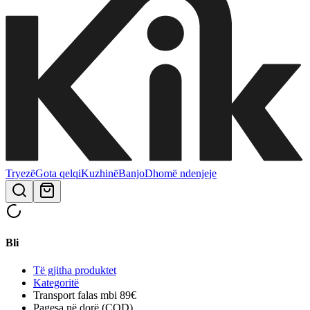
Tryezë
Gota qelqi
Kuzhinë
Banjo
Dhomë ndenjeje
Bli
Të gjitha produktet
Kategoritë
Transport falas mbi 89€
Pagesa në dorë (COD)