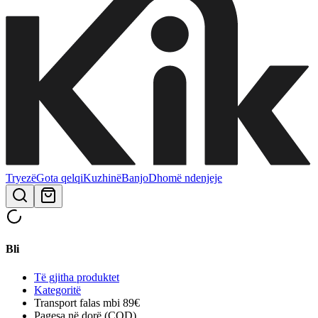
Tryezë
Gota qelqi
Kuzhinë
Banjo
Dhomë ndenjeje
Bli
Të gjitha produktet
Kategoritë
Transport falas mbi 89€
Pagesa në dorë (COD)