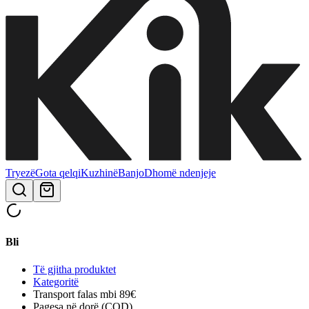
Tryezë
Gota qelqi
Kuzhinë
Banjo
Dhomë ndenjeje
Bli
Të gjitha produktet
Kategoritë
Transport falas mbi 89€
Pagesa në dorë (COD)