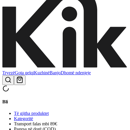
Tryezë
Gota qelqi
Kuzhinë
Banjo
Dhomë ndenjeje
Bli
Të gjitha produktet
Kategoritë
Transport falas mbi 89€
Pagesa në dorë (COD)