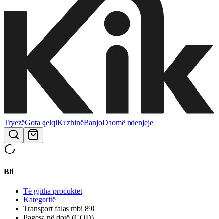
Tryezë
Gota qelqi
Kuzhinë
Banjo
Dhomë ndenjeje
Bli
Të gjitha produktet
Kategoritë
Transport falas mbi 89€
Pagesa në dorë (COD)