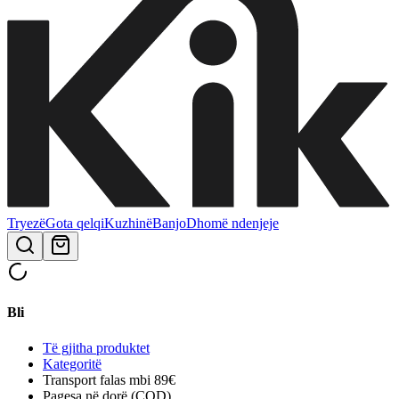
Tryezë
Gota qelqi
Kuzhinë
Banjo
Dhomë ndenjeje
Bli
Të gjitha produktet
Kategoritë
Transport falas mbi 89€
Pagesa në dorë (COD)