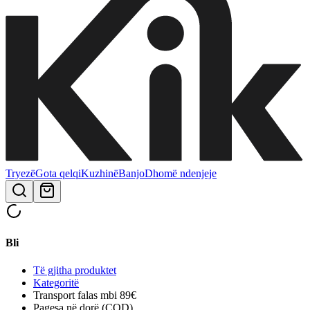
Tryezë
Gota qelqi
Kuzhinë
Banjo
Dhomë ndenjeje
Bli
Të gjitha produktet
Kategoritë
Transport falas mbi 89€
Pagesa në dorë (COD)