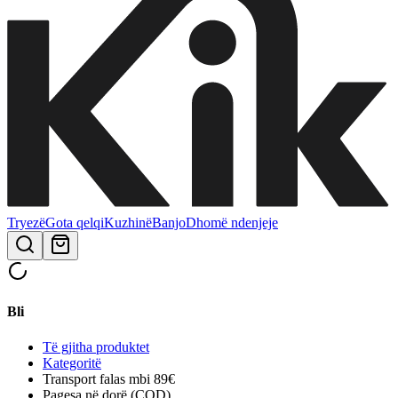
Tryezë
Gota qelqi
Kuzhinë
Banjo
Dhomë ndenjeje
Bli
Të gjitha produktet
Kategoritë
Transport falas mbi 89€
Pagesa në dorë (COD)