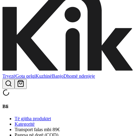
Tryezë
Gota qelqi
Kuzhinë
Banjo
Dhomë ndenjeje
Bli
Të gjitha produktet
Kategoritë
Transport falas mbi 89€
Pagesa në dorë (COD)