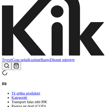
Tryezë
Gota qelqi
Kuzhinë
Banjo
Dhomë ndenjeje
Bli
Të gjitha produktet
Kategoritë
Transport falas mbi 89€
Pagesa në dorë (COD)