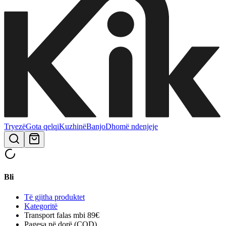
Tryezë
Gota qelqi
Kuzhinë
Banjo
Dhomë ndenjeje
Bli
Të gjitha produktet
Kategoritë
Transport falas mbi 89€
Pagesa në dorë (COD)