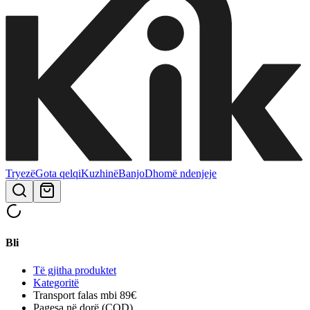
Tryezë
Gota qelqi
Kuzhinë
Banjo
Dhomë ndenjeje
Bli
Të gjitha produktet
Kategoritë
Transport falas mbi 89€
Pagesa në dorë (COD)