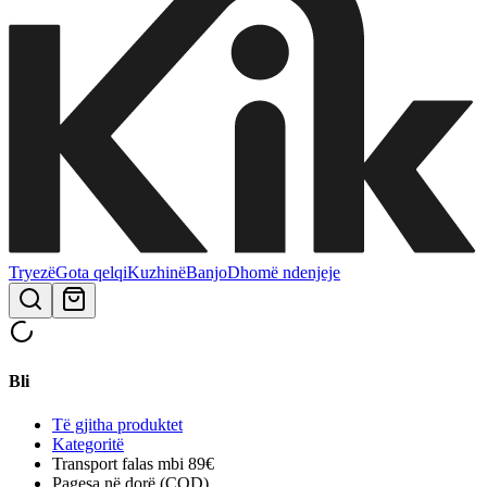
Tryezë
Gota qelqi
Kuzhinë
Banjo
Dhomë ndenjeje
Bli
Të gjitha produktet
Kategoritë
Transport falas mbi 89€
Pagesa në dorë (COD)