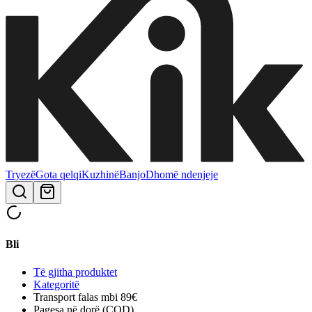
Tryezë
Gota qelqi
Kuzhinë
Banjo
Dhomë ndenjeje
Bli
Të gjitha produktet
Kategoritë
Transport falas mbi 89€
Pagesa në dorë (COD)