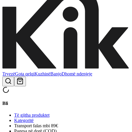
Tryezë
Gota qelqi
Kuzhinë
Banjo
Dhomë ndenjeje
Bli
Të gjitha produktet
Kategoritë
Transport falas mbi 89€
Pagesa në dorë (COD)