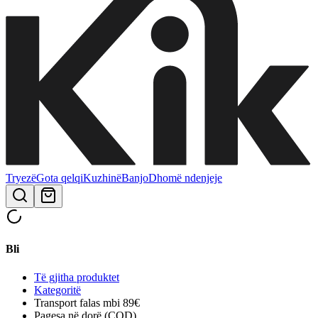
Tryezë
Gota qelqi
Kuzhinë
Banjo
Dhomë ndenjeje
Bli
Të gjitha produktet
Kategoritë
Transport falas mbi 89€
Pagesa në dorë (COD)