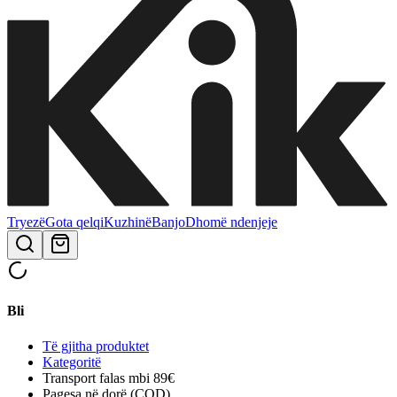
Tryezë
Gota qelqi
Kuzhinë
Banjo
Dhomë ndenjeje
Bli
Të gjitha produktet
Kategoritë
Transport falas mbi 89€
Pagesa në dorë (COD)