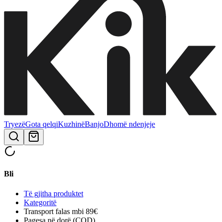
Tryezë
Gota qelqi
Kuzhinë
Banjo
Dhomë ndenjeje
Bli
Të gjitha produktet
Kategoritë
Transport falas mbi 89€
Pagesa në dorë (COD)