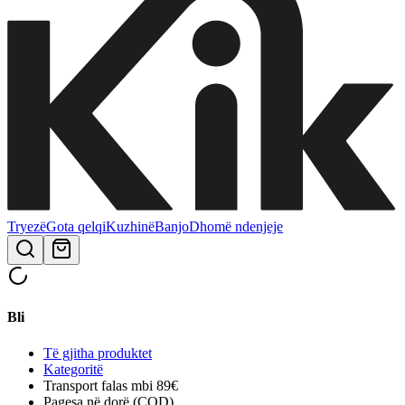
Tryezë
Gota qelqi
Kuzhinë
Banjo
Dhomë ndenjeje
Bli
Të gjitha produktet
Kategoritë
Transport falas mbi 89€
Pagesa në dorë (COD)