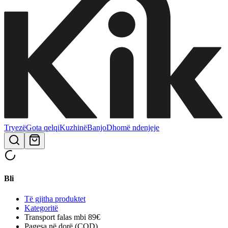
Tryezë
Gota qelqi
Kuzhinë
Banjo
Dhomë ndenjeje
Bli
Të gjitha produktet
Kategoritë
Transport falas mbi 89€
Pagesa në dorë (COD)