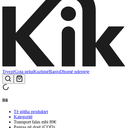
Tryezë
Gota qelqi
Kuzhinë
Banjo
Dhomë ndenjeje
Bli
Të gjitha produktet
Kategoritë
Transport falas mbi 89€
Pagesa në dorë (COD)