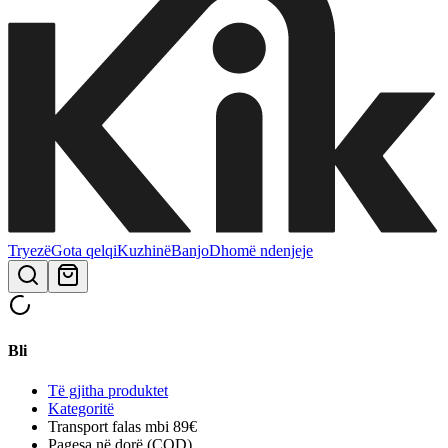
Tryezë
Gota qelqi
Kuzhinë
Banjo
Dhomë ndenjeje
Bli
Të gjitha produktet
Kategoritë
Transport falas mbi 89€
Pagesa në dorë (COD)