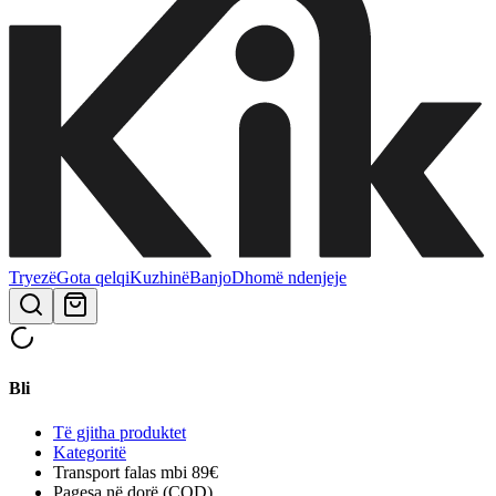
Tryezë
Gota qelqi
Kuzhinë
Banjo
Dhomë ndenjeje
Bli
Të gjitha produktet
Kategoritë
Transport falas mbi 89€
Pagesa në dorë (COD)