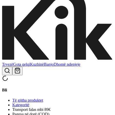
Tryezë
Gota qelqi
Kuzhinë
Banjo
Dhomë ndenjeje
Bli
Të gjitha produktet
Kategoritë
Transport falas mbi 89€
Pagesa në dorë (COD)